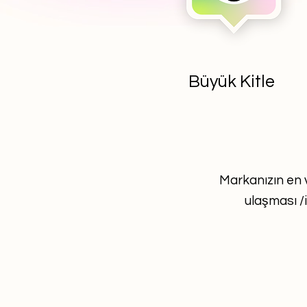
Büyük Kitle
Markanızın en v
ulaşması /i